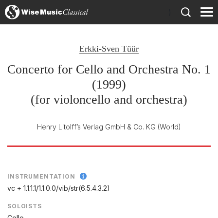
)
Erkki-Sven Tüür
Concerto for Cello and Orchestra No. 1
(1999)
(for violoncello and orchestra)
Henry Litolff’s Verlag GmbH & Co. KG
(World)
INSTRUMENTATION
vc + 1.1.1.1/
1.1.0.0/
vib/
str(6.5.4.3.2)
SOLOISTS
Cello